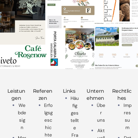
Leistun
Referen
Links
Untern
Rechtlic
gen
zen
Häu
ehmen
hes
We
Erfo
Übe
Imp
fig
bde
lgsg
r
res
ges
sig
esc
uns
su
tellt
n
hic
m
e
Akt
hte
Fra
Mar
uell
Dat