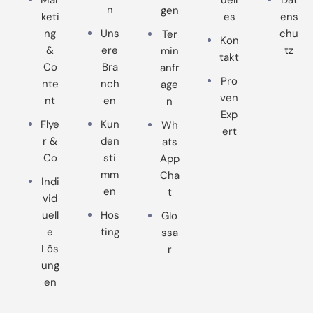
n
gen
keti
es
ens
ng
Uns
chu
Ter
Kon
&
ere
tz
min
takt
Co
Bra
anfr
Pro
nte
nch
age
ven
nt
en
n
Exp
Flye
Kun
Wh
ert
r &
den
ats
Co
sti
App
mm
Cha
Indi
en
t
vid
uell
Hos
Glo
e
ting
ssa
Lös
r
ung
en